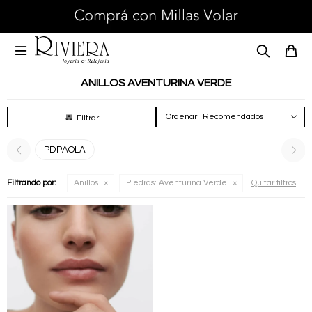

ANILLOS AVENTURINA VERDE
Recomendados
PDPAOLA
Filtrando por:
Anillos
Piedras:
Aventurina Verde
Quitar filtros