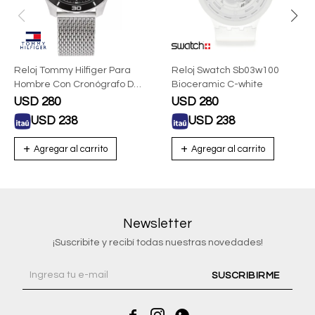
Reloj Tommy Hilfiger Para
Reloj Swatch Sb03w100
Hombre Con Cronógrafo De
Bioceramic C-white
Acero Inoxidable 1792092
USD
280
USD
280
USD
238
USD
238
Newsletter
¡Suscribite y recibí todas nuestras novedades!
SUSCRIBIRME