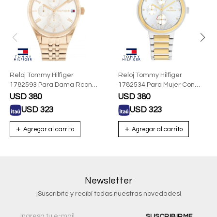
Reloj Tommy Hilfiger
Reloj Tommy Hilfiger
1782593 Para Dama Rcon
1782534 Para Mujer Con
Correa De Acero
Correa De Acero
USD
380
USD
380
USD
323
USD
323
Newsletter
¡Suscribite y recibí todas nuestras novedades!
SUSCRIBIRME