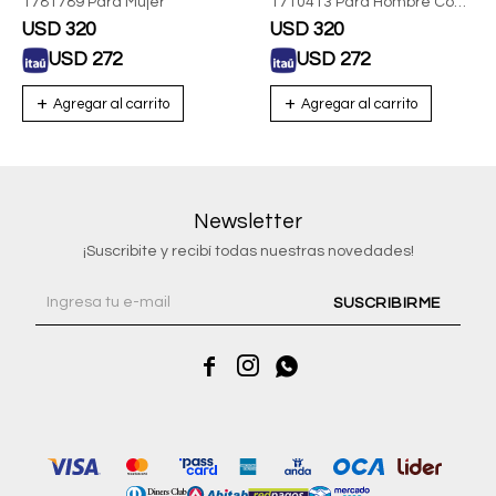
1781789 Para Mujer
1710413 Para Hombre Con
Correa De Acero
USD
320
USD
320
USD
272
USD
272
Newsletter
¡Suscribite y recibí todas nuestras novedades!
SUSCRIBIRME


