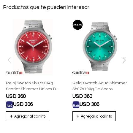
Productos que te pueden interesar
Reloj Swatch Sb07s104g
Reloj Swatch Aqua Shimmer
Scarlet Shimmer Unisex De
Sb07s100g De Acero
Acero Inoxidable Rojo
USD
360
USD
360
USD
306
USD
306