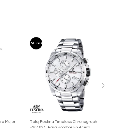
ra Mujer
Reloj Festina Timeless Chronograph
Reloj
F20463/1 Para Hombre En Acero
Homb