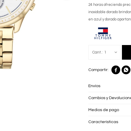
24 horas ofreciendo preci
inoxidable dorado brind
en azul y dorado aportan 
1


Envíos
Cambios y Devolucion
Medios de pago
Características