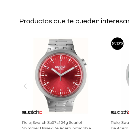
Productos que te pueden interesa
Reloj Swatch Sb07s104g Scarlet
Reloj Sw
Shimmer Unisex De Acero Inoxidable
De Acero