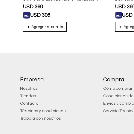
Rojo
USD
360
USD
36
USD
306
USD
Empresa
Compra
Nosotros
Cómo comprar
Tiendas
Condiciones d
Contacto
Envíos y cambi
Términos y condiciones
Servicio Tecnic
Trabaja con nosotros