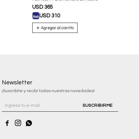
USD
365
USD
USD
310
U
Newsletter
¡Suscribite y recibí todas nuestras novedades!
SUSCRIBIRME


