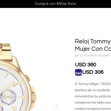
Reloj Tommy 
Mujer Con C
01912546-01912546
USD
360
USD
306
El Tommy Hilfiger 178222
destaca por su acabado 
minimalistas Su estilo m
complementar looks casua
modelo incorpora movimie