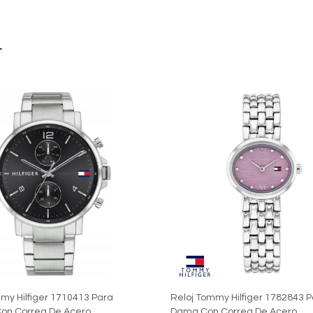
r
my Hilfiger 1710413 Para
Reloj Tommy Hilfiger 1782843 
on Correa De Acero
Dama Con Correa De Acero