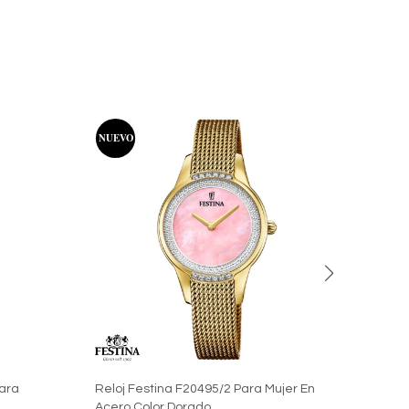
Para
Reloj Festina F20495/2 Para Mujer En
Reloj
Acero Color Dorado