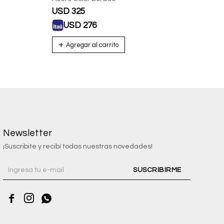
USD
325
USD
USD
276
U
Newsletter
¡Suscribite y recibí todas nuestras novedades!
SUSCRIBIRME


