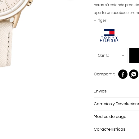
horas ofreciendo precisio
aporta un acabado premi
Hilfiger
1


Envíos
Cambios y Devolucion
Medios de pago
Características