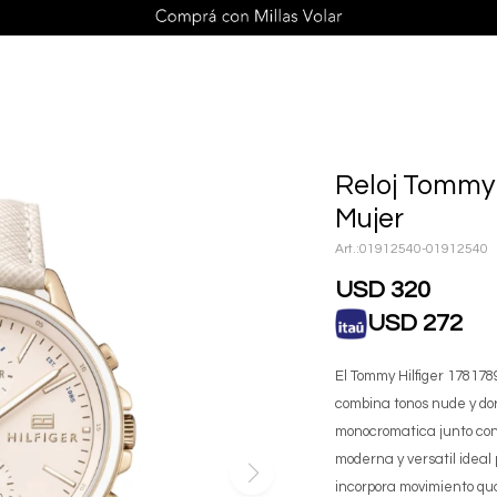
Reloj Tommy 
Mujer
01912540-01912540
USD
320
USD
272
El Tommy Hilfiger 178178
combina tonos nude y dor
monocromatica junto con
moderna y versatil idea
incorpora movimiento qua