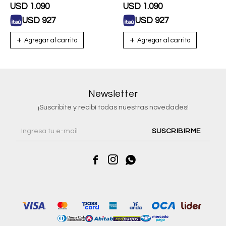
Para Hombre Con Correa
USD
1.090
USD
1.090
De Silicona
USD
927
USD
927
Newsletter
¡Suscribite y recibí todas nuestras novedades!
SUSCRIBIRME


