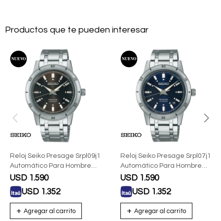
Productos que te pueden interesar
Reloj Seiko Presage Srpl09j1
Reloj Seiko Presage Srpl07j1
Automático Para Hombre
Automático Para Hombre
Con Correa De Acero
Con Correa De Acero
USD
1.590
USD
1.590
USD
1.352
USD
1.352