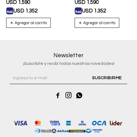
Con Correa De Acero
Con Correa De Acero
USD
1.590
USD
1.590
USD
1.352
USD
1.352
Newsletter
¡Suscribite y recibí todas nuestras novedades!
SUSCRIBIRME


