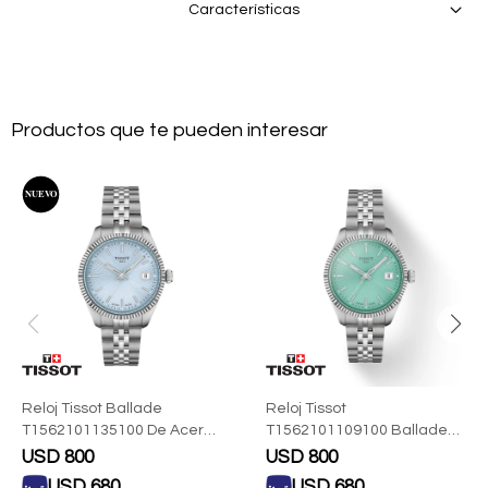
Características
Productos que te pueden interesar
Reloj Tissot Ballade
Reloj Tissot
T1562101135100 De Acero
T1562101109100 Ballade
Para Mujer
34mm Para Dama
USD
800
USD
800
USD
680
USD
680