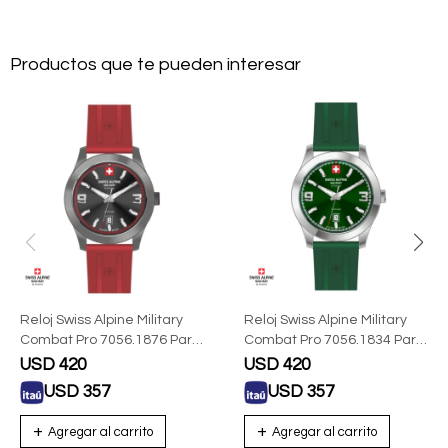
Productos que te pueden interesar
Reloj Swiss Alpine Military
Reloj Swiss Alpine Military
Combat Pro 7056.1876 Para
Combat Pro 7056.1834 Para
Hombre
Hombre
USD
420
USD
420
USD
357
USD
357