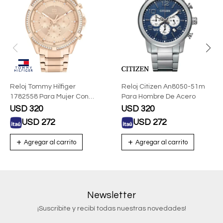
Reloj Tommy Hilfiger
Reloj Citizen An8050-51m
1782558 Para Mujer Con
Para Hombre De Acero
Correa De Acero
USD
320
USD
320
USD
272
USD
272
Newsletter
¡Suscribite y recibí todas nuestras novedades!