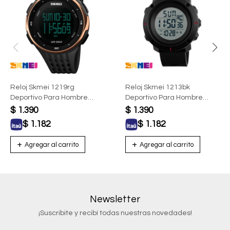
Reloj Skmei 1219rg
Reloj Skmei 1213bk
Deportivo Para Hombre
Deportivo Para Hombre
Digital Con Esfera Oro Rosa
Digital Negro
$
1.390
$
1.390
$
1.182
$
1.182
Newsletter
¡Suscribite y recibí todas nuestras novedades!