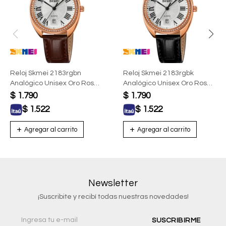
Reloj Skmei 2183rgbn
Reloj Skmei 2183rgbk
Analógico Unisex Oro Rosa
Analógico Unisex Oro Rosa
Con Correa Marrón
Con Correa Negra
$
1.790
$
1.790
$
1.522
$
1.522
Newsletter
¡Suscribite y recibí todas nuestras novedades!
SUSCRIBIRME