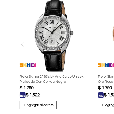
Reloj Skmei 2183sibk Analógico Unisex
Reloj Skm
Plateado Con Correa Negra
Oro Rosa
$
1.790
$
1.790
$
1.522
$
1.5