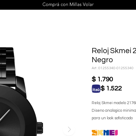
Reloj Skmei 
Negro
01255340-01255340
$
1.790
$
1.522
Reloj Skmei modelo 2176B
Diseno analogico minimal
para un look sofisticado