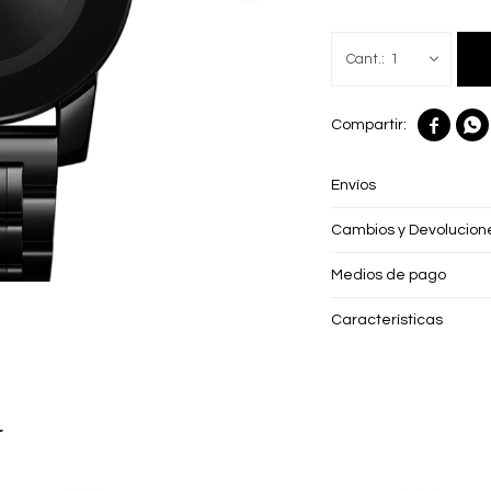
1


Envíos
Cambios y Devolucion
Medios de pago
Características
r