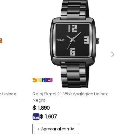
o Unisex
Reloj Skmei 2138bk Analógico Unisex
Reloj
Negro
Plat
$
1.890
$
1.
$
1.607
$