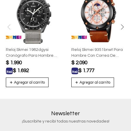
Reloj Skmei 1982dgysi
Reloj Skmei 9351bnwt Para
Cronógrafo Para Hombre
Hombre Con Correa De
Con Correa De Lona Gris
Cuero
$
1.990
$
2.090
$
1.692
$
1.777
Newsletter
¡Suscribite y recibí todas nuestras novedades!