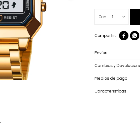
1


Envíos
Cambios y Devolucion
Medios de pago
Características
r