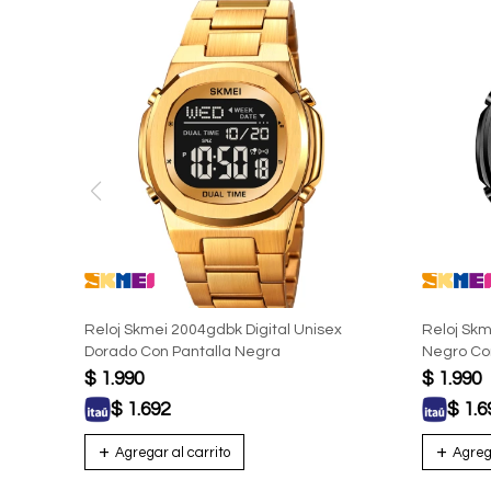
Reloj Skmei 2004gdbk Digital Unisex
Reloj Skm
Dorado Con Pantalla Negra
Negro Co
$
1.990
$
1.990
$
1.692
$
1.6