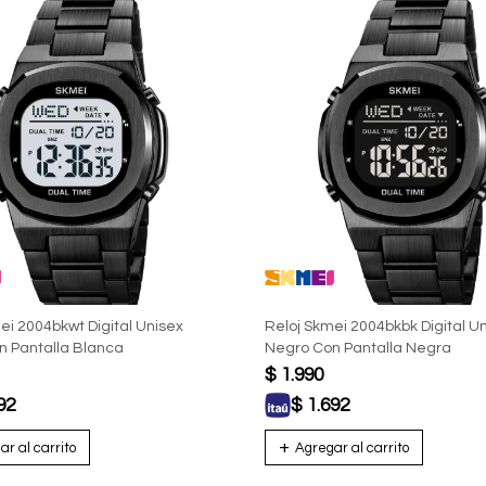
ei 2004bkwt Digital Unisex
Reloj Skmei 2004bkbk Digital U
n Pantalla Blanca
Negro Con Pantalla Negra
$
1.990
92
$
1.692