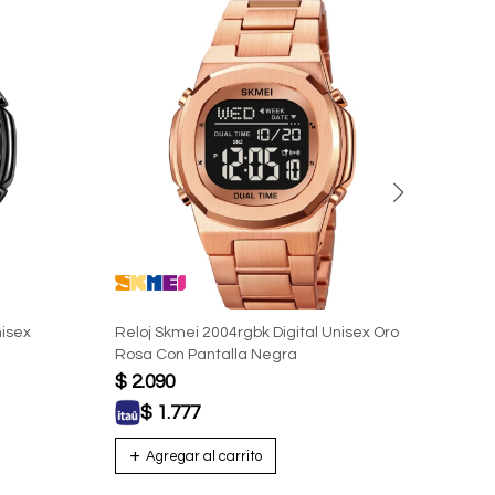
nisex
Reloj Skmei 2004rgbk Digital Unisex Oro
Reloj
Rosa Con Pantalla Negra
Rosa 
$
2.090
$
2.
$
1.777
$