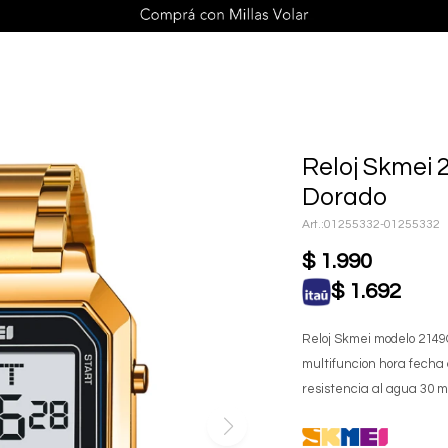
Reloj Skmei 
Dorado
01255332-01255332
$
1.990
$
1.692
Reloj Skmei modelo 2149G
multifuncion hora fecha
resistencia al agua 30 m