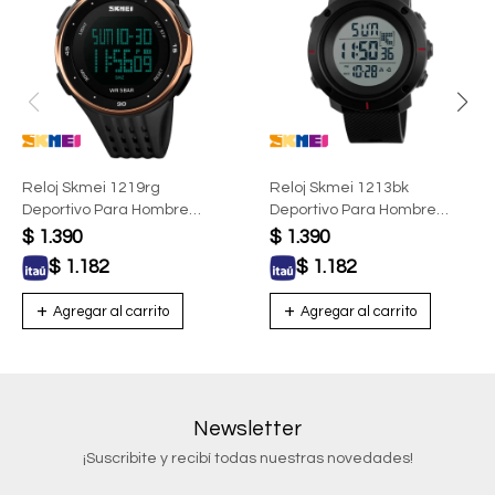
Reloj Skmei 1219rg
Reloj Skmei 1213bk
Deportivo Para Hombre
Deportivo Para Hombre
Digital Con Esfera Oro Rosa
Digital Negro
$
1.390
$
1.390
$
1.182
$
1.182
Newsletter
¡Suscribite y recibí todas nuestras novedades!