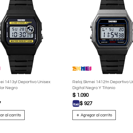
ei 1413yl Deportivo Unisex
Reloj Skmei 1412tn Deportivo U
olor Negro
Digital Negro Y Titanio
$
1.090
7
$
927