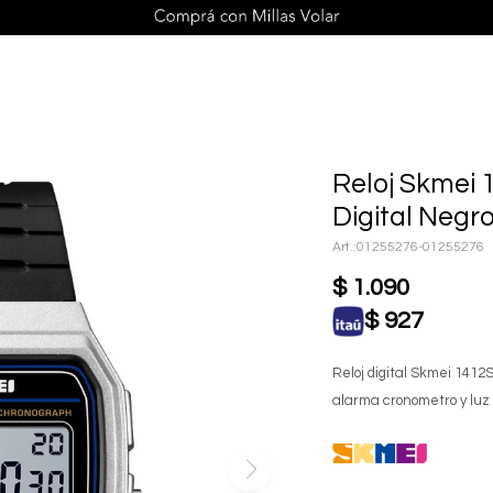
Reloj Skmei 
Digital Negr
01255276-01255276
$
1.090
$
927
Reloj digital Skmei 1412
alarma cronometro y luz