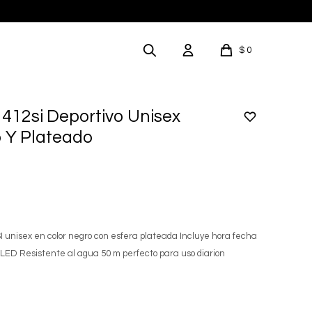
$
0
1412si Deportivo Unisex
o Y Plateado
SI unisex en color negro con esfera plateada Incluye hora fecha
 LED Resistente al agua 50 m perfecto para uso diarion