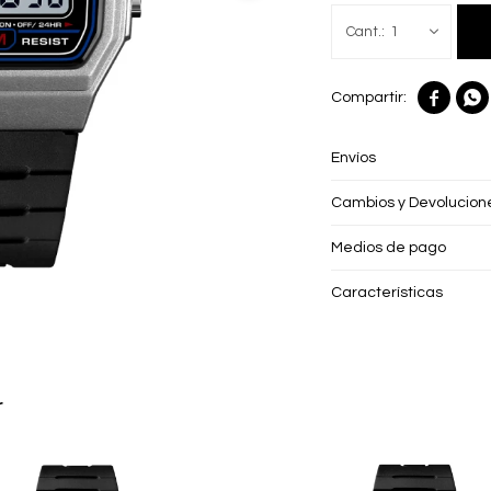
1


Envíos
Cambios y Devolucion
Medios de pago
Características
r