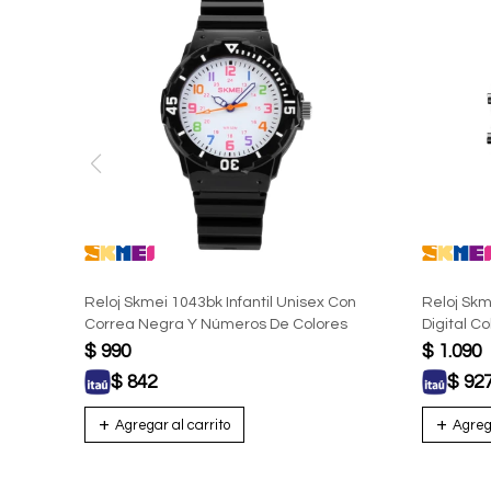
Reloj Skmei 1043bk Infantil Unisex Con
Reloj Skm
Correa Negra Y Números De Colores
Digital C
$
990
$
1.090
$
842
$
92