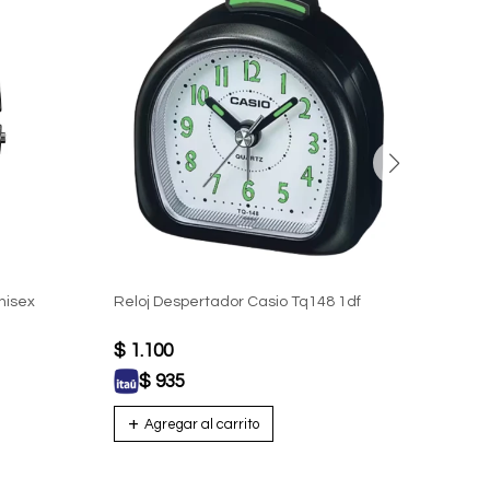
nisex
Reloj Despertador Casio Tq148 1df
Reloj
Unise
$
1.100
$
1.
$
935
$