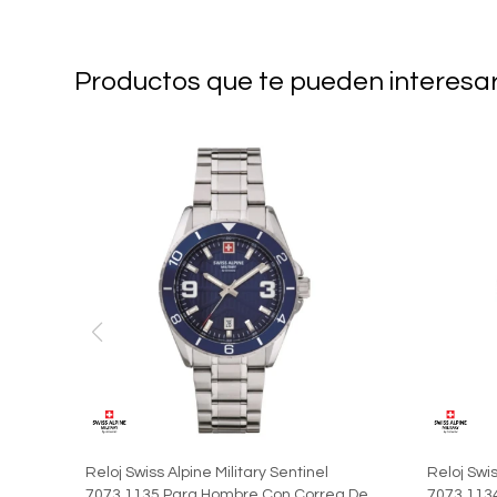
Productos que te pueden interesa
Reloj Swiss Alpine Military Sentinel
Reloj Swis
7073.1135 Para Hombre Con Correa De
7073.113