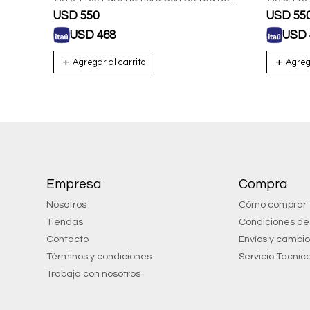
Acero
Acero
USD
550
USD
55
USD
468
USD
Empresa
Compra
Nosotros
Cómo comprar
Tiendas
Condiciones d
Contacto
Envíos y cambi
Términos y condiciones
Servicio Tecnic
Trabaja con nosotros