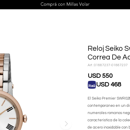
Reloj Seiko
Correa De A
01887237-01887237
USD
550
USD
468
El Seiko Premier SWR02
contemporaneo en un dist
numerales romanos negros
caracteristica de la cole
de acero inoxidable con b