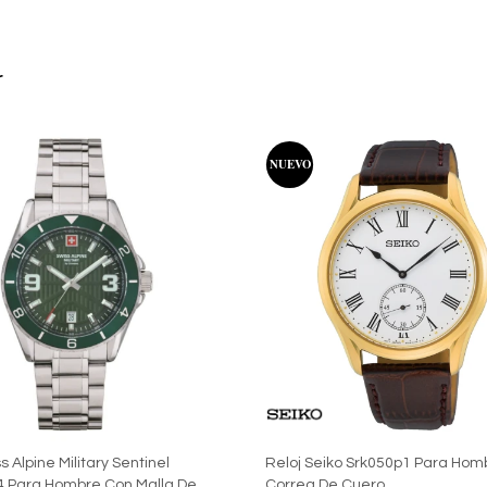
r
s Alpine Military Sentinel
Reloj Seiko Srk050p1 Para Hom
4 Para Hombre Con Malla De
Correa De Cuero