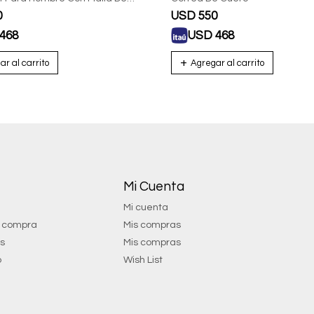
0
USD
550
468
USD
468
Mi Cuenta
Mi cuenta
e compra
Mis compras
os
Mis compras
o
Wish List