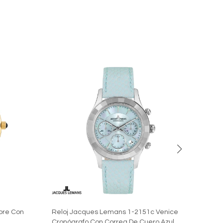
bre Con
Reloj Jacques Lemans 1-2151c Venice
Reloj
Cronógrafo Con Correa De Cuero Azul
Corre