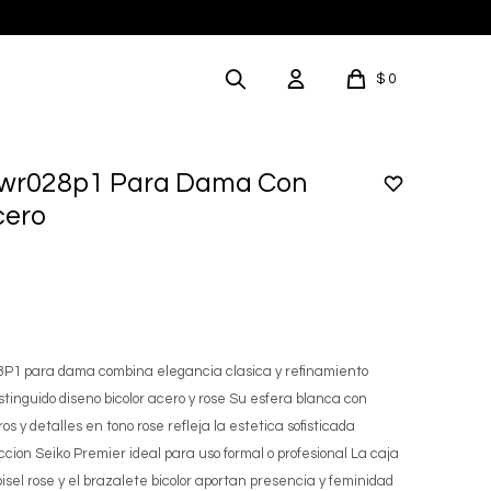
$
0
 Swr028p1 Para Dama Con
cero
8P1 para dama combina elegancia clasica y refinamiento
inguido diseno bicolor acero y rose Su esfera blanca con
 y detalles en tono rose refleja la estetica sofisticada
ccion Seiko Premier ideal para uso formal o profesional La caja
isel rose y el brazalete bicolor aportan presencia y feminidad