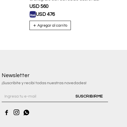
USD
560
USD
USD
476
U
Newsletter
¡Suscribite y recibí todas nuestras novedades!
SUSCRIBIRME


