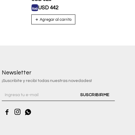
USD
442
U
Newsletter
¡Suscribite y recibí todas nuestras novedades!
SUSCRIBIRME


