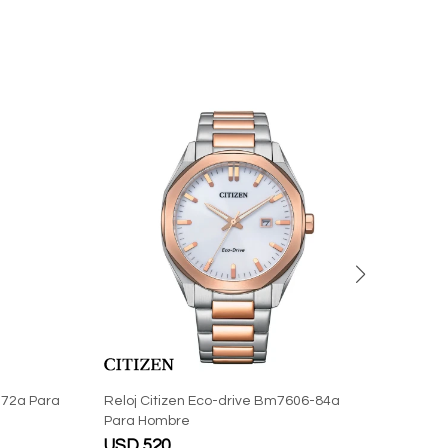
-72a Para
Reloj Citizen Eco-drive Bm7606-84a
Reloj
Para Hombre
Para
USD
520
USD