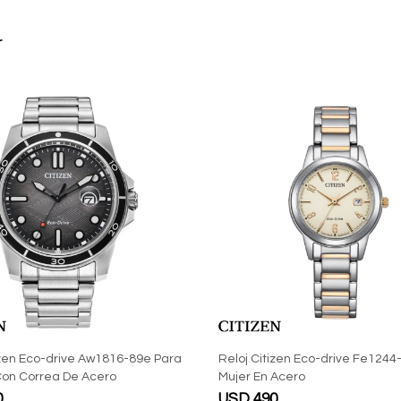
r
izen Eco-drive Aw1816-89e Para
Reloj Citizen Eco-drive Fe1244
on Correa De Acero
Mujer En Acero
0
USD
490