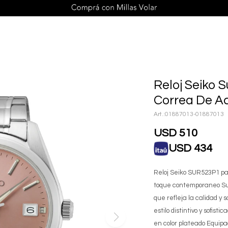
Reloj Seiko
Correa De A
01887013-01887013
USD
510
USD
434
Reloj Seiko SUR523P1 pa
toque contemporaneo Su 
que refleja la calidad y 
estilo distintivo y sofis
en color plateado Equip