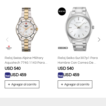
Reloj Swiss Alpine Military
Reloj Seiko Sur307p1 Para
Aquatech 7740.1143 Para
Hombre Con Correa De
Mujer Con Correa De Acero
Acero
USD
540
USD
540
USD
459
USD
459