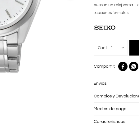
buscan un reloj versatil 
ocasiones formales
1


Envíos
Cambios y Devolucion
Medios de pago
Características