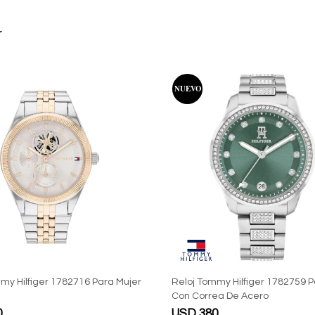
r
my Hilfiger 1782716 Para Mujer
Reloj Tommy Hilfiger 1782759 P
Con Correa De Acero
0
USD
380