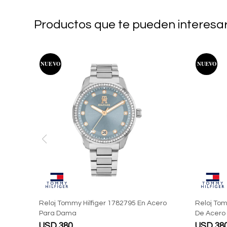
Productos que te pueden interesa
Reloj Tommy Hilfiger 1782795 En Acero
Reloj Tom
Para Dama
De Acero
USD
380
USD
38