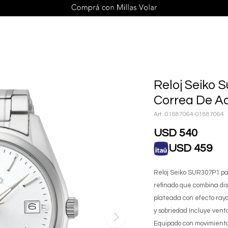
Reloj Seiko
Correa De A
01887064-01887064
USD
540
USD
459
Reloj Seiko SUR307P1 pa
refinado que combina dis
plateada con efecto ray
y sobriedad Incluye vent
Equipado con movimiento 