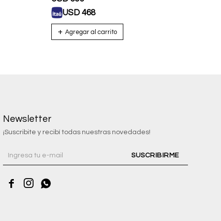
USD
468
U
Newsletter
¡Suscribite y recibí todas nuestras novedades!
SUSCRIBIRME


