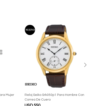
ara Mujer
Reloj Seiko Srk050p1 Para Hombre Con
Reloj
Correa De Cuero
USD
550
USD