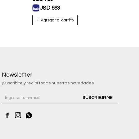
USD
663
U
Newsletter
¡Suscribite y recibí todas nuestras novedades!
SUSCRIBIRME


