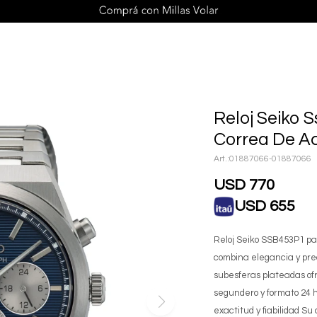
Reloj Seiko
Correa De A
01887066-01887066
USD
770
USD
655
Reloj Seiko SSB453P1 pa
combina elegancia y prec
subesferas plateadas of
segundero y formato 24 
exactitud y fiabilidad Su