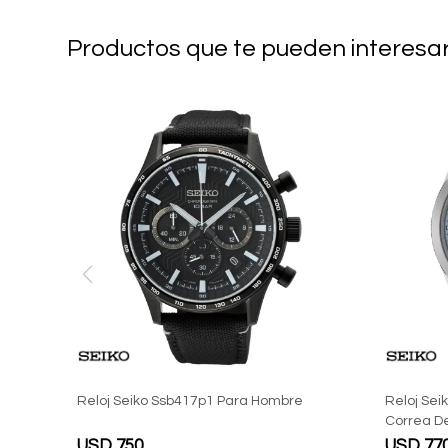
Productos que te pueden interesa
Reloj Seiko Ssb417p1 Para Hombre
Reloj Se
Correa D
USD
750
USD
77