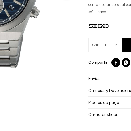
contemporaneo ideal para
sofisticado
1


Envíos
Cambios y Devolucion
Medios de pago
Características