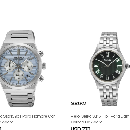
r
iko Ssb459p1 Para Hombre Con
Reloj Seiko Sur611p1 Para Da
e Acero
Correa De Acero
0
USD
770