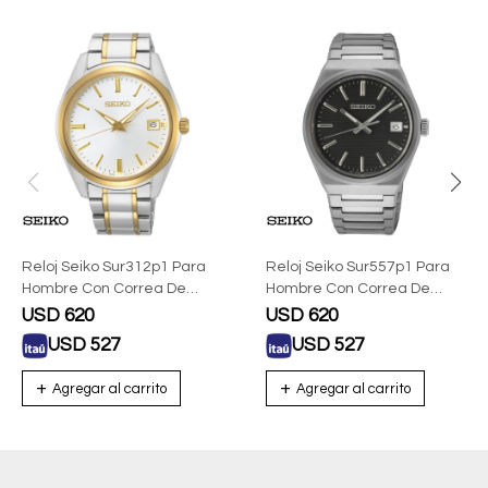
Reloj Seiko Sur312p1 Para
Reloj Seiko Sur557p1 Para
Hombre Con Correa De
Hombre Con Correa De
Acero Combinada
Acero
USD
620
USD
620
USD
527
USD
527