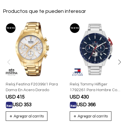
Productos que te pueden interesar
Reloj Festina F20399/1 Para
Reloj Tommy Hilfiger
Dama En Acero Dorado
1792261 Para Hombre Con
Correa De Acero
USD
415
USD
430
USD
353
USD
366