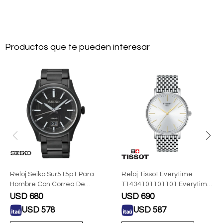
Productos que te pueden interesar
Reloj Seiko Sur515p1 Para
Reloj Tissot Everytime
Hombre Con Correa De
T1434101101101 Everytime
Acero Negra
40mm Para Hombre De
USD
680
USD
690
Acero
USD
578
USD
587