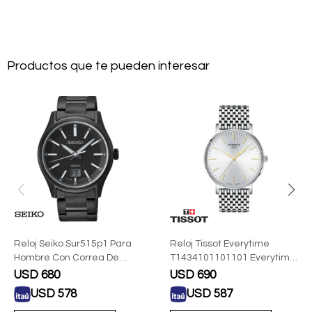
Productos que te pueden interesar
Reloj Seiko Sur515p1 Para
Reloj Tissot Everytime
Hombre Con Correa De
T1434101101101 Everytime
Acero Negra
40mm Para Hombre De
USD
680
USD
690
Acero
USD
578
USD
587