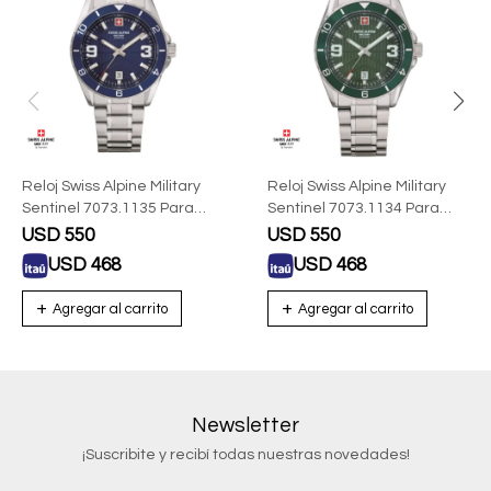
Reloj Swiss Alpine Military
Reloj Swiss Alpine Military
Sentinel 7073.1135 Para
Sentinel 7073.1134 Para
Hombre Con Correa De
Hombre Con Malla De Acero
USD
550
USD
550
Acero
USD
468
USD
468
Newsletter
¡Suscribite y recibí todas nuestras novedades!