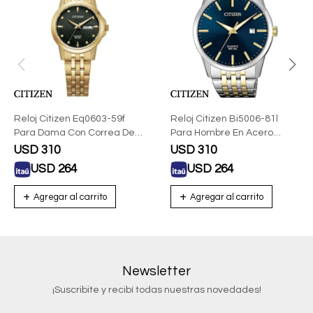
Reloj Citizen Eq0603-59f
Reloj Citizen Bi5006-81l
Para Dama Con Correa De
Para Hombre En Acero
Acero
Combinado
USD
310
USD
310
USD
264
USD
264
Newsletter
¡Suscribite y recibí todas nuestras novedades!