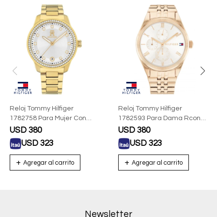
Reloj Tommy Hilfiger
Reloj Tommy Hilfiger
1782758 Para Mujer Con
1782593 Para Dama Rcon
Correa De Acero
Correa De Acero
USD
380
USD
380
USD
323
USD
323
Newsletter