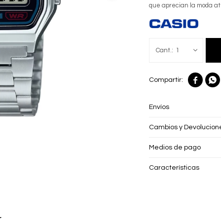
que aprecian la moda a
1


Envíos
Cambios y Devolucion
Medios de pago
Características
r