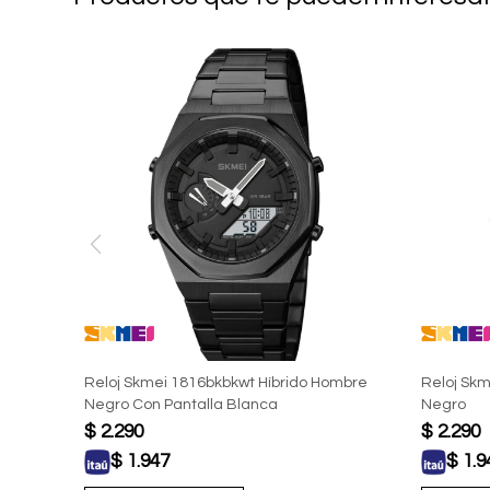
Reloj Skmei 1816bkbkwt Híbrido Hombre
Reloj Skm
Negro Con Pantalla Blanca
Negro
$
2.290
$
2.290
$
1.947
$
1.9