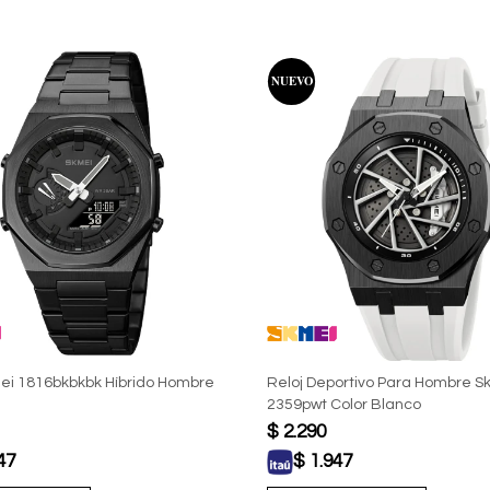
ei 1816bkbkbk Híbrido Hombre
Reloj Deportivo Para Hombre S
2359pwt Color Blanco
$
2.290
47
$
1.947