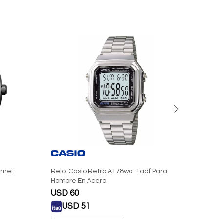
kmei
Reloj Casio Retro A178wa-1adf Para
Reloj
Hombre En Acero
USD
60
USD
USD
51
U