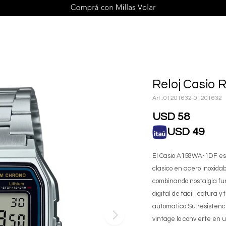
Reloj Casio 
01201632-01201632
USD
58
USD
49
El Casio A158WA-1DF es 
clasico en acero inoxidab
combinando nostalgia fu
digital de facil lectura
automatico Su resistenci
vintage lo convierte en