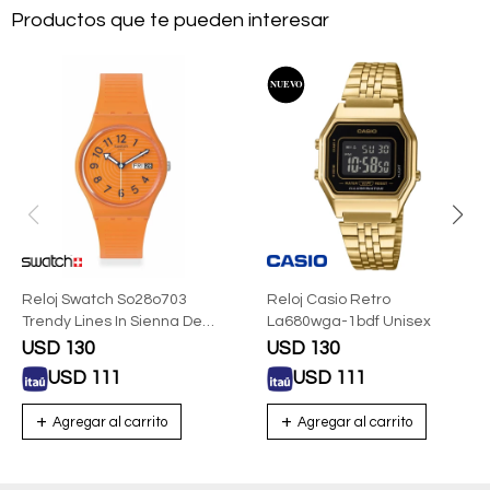
Productos que te pueden interesar
Reloj Swatch So28o703
Reloj Casio Retro
Trendy Lines In Sienna De
La680wga-1bdf Unisex
Silicona
USD
130
USD
130
USD
111
USD
111