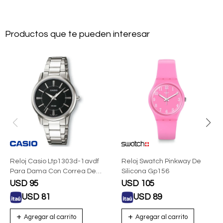
Productos que te pueden interesar
Reloj Casio Ltp1303d-1avdf
Reloj Swatch Pinkway De
Para Dama Con Correa De
Silicona Gp156
Acero
USD
95
USD
105
USD
81
USD
89