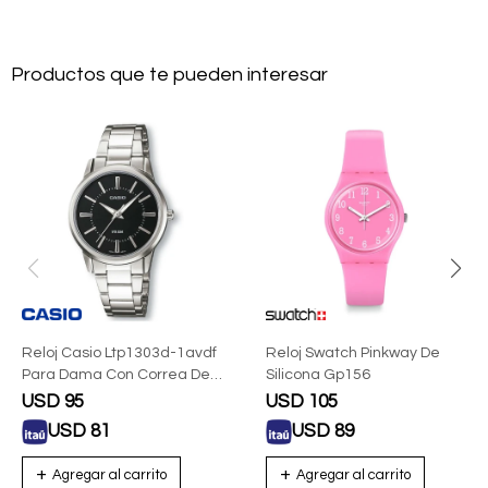
Productos que te pueden interesar
Reloj Casio Ltp1303d-1avdf
Reloj Swatch Pinkway De
Para Dama Con Correa De
Silicona Gp156
Acero
USD
95
USD
105
USD
81
USD
89