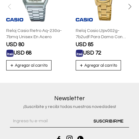
Reloj Casio Retro Aq-230a-
Reloj Casio Ltpv002g-
7bmq Unisex En Acero
7b2udf Para Dama Con
Correa De Acero
USD
80
USD
85
USD
68
USD
72
Newsletter
¡Suscribite y recibí todas nuestras novedades!
SUSCRIBIRME


