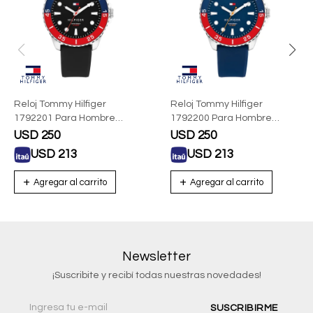
Reloj Tommy Hilfiger
Reloj Tommy Hilfiger
1792201 Para Hombre
1792200 Para Hombre
Silicona Negra
Silicona Azul
USD
250
USD
250
USD
213
USD
213
Newsletter
¡Suscribite y recibí todas nuestras novedades!
SUSCRIBIRME