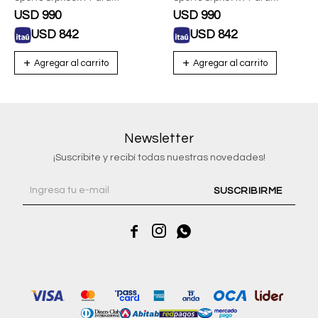
Hombre Con Correa De
Hombre Con Correa De
USD
990
USD
990
Acero
Acero
USD
842
USD
842
Newsletter
¡Suscribite y recibí todas nuestras novedades!
SUSCRIBIRME


