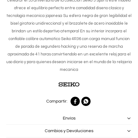
celebrar el 55 aniversario de la coleccion Seiko 5 Sports este modelo
ofrece el equilibrio perfecto entre comodidad diseno clasico y
tecnologia mecanica japonesa Su esfera negra de gran legibilidad el
bisel giratorio unidireccional y el brazalete de acero inoxidable le
brindan un estilo deportivo atemporal En su interior incorpora el
confiable calibre automatico Seiko 4R36 con carga manual funcion
de parada de segundero hacking y una reserva de marcha
aproximada de 41 horas convirtiendolo en un excelente reloj para el
uso diario y para quienes desean iniciarse en el mundo de la relojeria
mecanica


Envíos
Cambios y Devoluciones