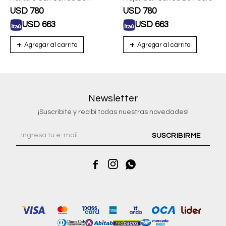
Acero
USD
780
USD
780
USD
663
USD
663
Newsletter
¡Suscribite y recibí todas nuestras novedades!
SUSCRIBIRME


