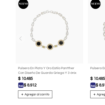
Pulsera En Plata Y Oro Estilo Pantther
Pulsera E
Con Diseño De Guarda Griega Y 3 ónix
$
10.485
$
10.485
$
8.912
$
8.9