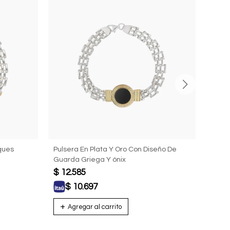
iques
Pulsera En Plata Y Oro Con Diseño De
Pulse
Guarda Griega Y ónix
$
12.585
USD
$
10.697
U