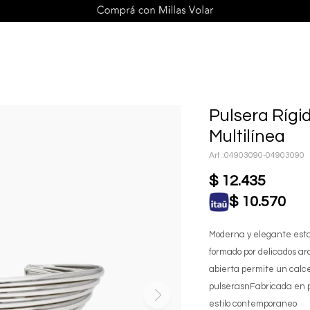
Pulsera Rígi
Multilínea
04903090-04903090
$
12.435
$
10.570
Moderna y elegante esta 
formado por delicados a
abierta permite un calce
pulserasnFabricada en pl
estilo contemporaneo