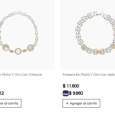
n Plata Y Oro Con 3 Nácar
Pulsera En Plata Y Oro Con Apl
$
11.600
12
$
9.860