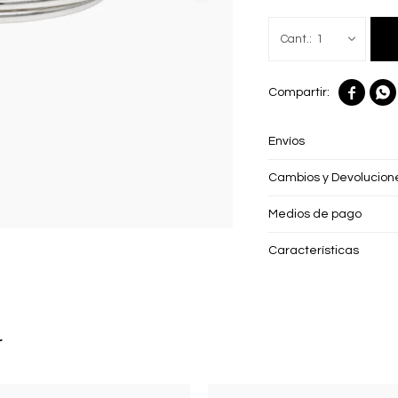
1


Envíos
Cambios y Devolucion
Medios de pago
Características
r