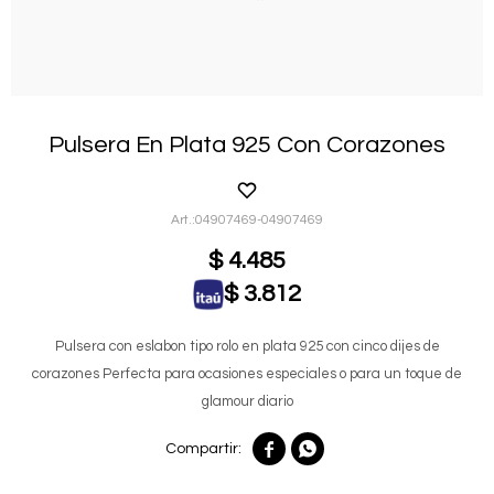
Pulsera En Plata 925 Con Corazones
04907469-04907469
$
4.485
$
3.812
Pulsera con eslabon tipo rolo en plata 925 con cinco dijes de
corazones Perfecta para ocasiones especiales o para un toque de
glamour diario

