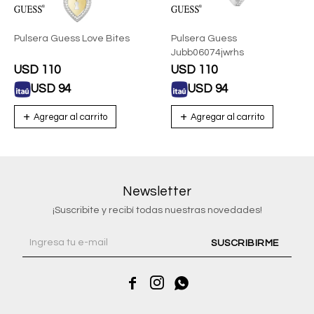
Pulsera Guess Love Bites
Pulsera Guess
Jubb06074jwrhs
USD
110
USD
110
USD
94
USD
94
Newsletter
¡Suscribite y recibí todas nuestras novedades!
SUSCRIBIRME


