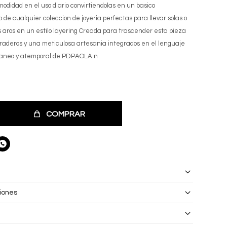
modidad en el uso diario convirtiendolas en un basico
 de cualquier coleccion de joyeria perfectas para llevar solas o
 aros en un estilo layering Creada para trascender esta pieza
raderos y una meticulosa artesania integrados en el lenguaje
raneo y atemporal de PDPAOLA n
COMPRAR

iones