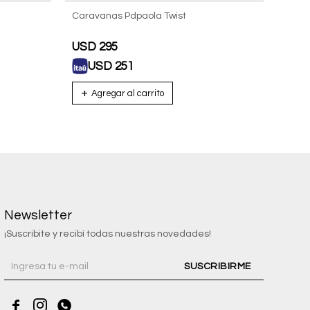
Caravanas Pdpaola Twist
Carav
USD
295
USD
USD
251
U
Newsletter
¡Suscribite y recibí todas nuestras novedades!
SUSCRIBIRME


