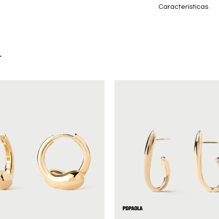
Características
r