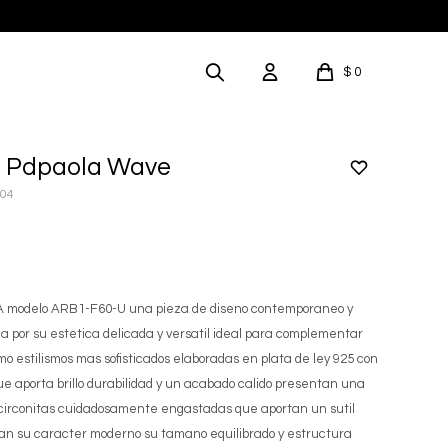
$
0
 Pdpaola Wave
004
modelo ARB1-F60-U una pieza de diseno contemporaneo y
 por su estetica delicada y versatil ideal para complementar
omo estilismos mas sofisticados elaboradas en plata de ley 925 con
ue aporta brillo durabilidad y un acabado calido presentan una
 circonitas cuidadosamente engastadas que aportan un sutil
evan su caracter moderno su tamano equilibrado y estructura