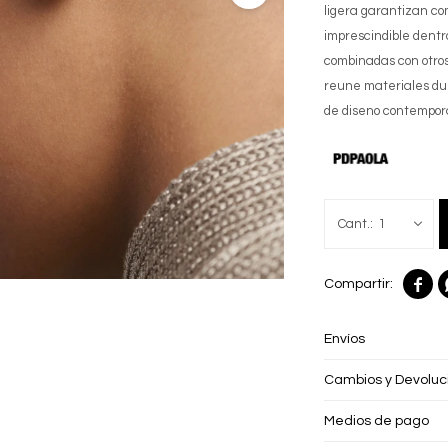
ligera garantizan co
imprescindible dentro
combinadas con otros
reune materiales du
de diseno contempo
1

Envíos
Cambios y Devoluc
Medios de pago