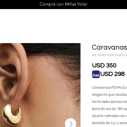
Caravanas
05401004-05401
USD
350
USD
298
Caravanas PDPAOLA 
elegante que destaca
tanto looks diarios c
bano de oro de 18K q
silueta refinada con
destello de luz y el