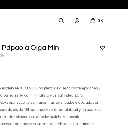
$
0
 Pdpaola Olga Mini
006
modelo AR01-C89-U una pieza de diseno contemporaneo y
 por su estetica minimalista y versatil ideal para
ooks diarios como estilismos mas sofisticados elaboradas en
bano de oro de 18K que aporta brillo durabilidad y un acabado
silueta refinada con detalles pulidos y circonitas
stadas que aportan un sutil destello de luz su tamano