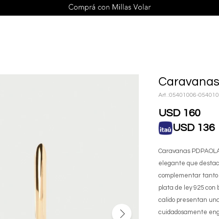
Caravanas
05401006-05401
USD
160
USD
136
Caravanas PDPAOLA 
elegante que destaca
complementar tanto l
plata de ley 925 con 
calido presentan una 
cuidadosamente enga