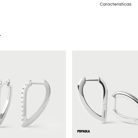
Características
r