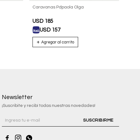
Caravanas Pdpaola Olga
Carav
USD
185
USD
USD
157
U
Newsletter
¡Suscribite y recibí todas nuestras novedades!
SUSCRIBIRME


