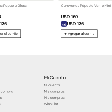
s Pdpaola Gloss
Caravanas Pdpaola Vento Mini
0
USD
160
136
USD
136
Mi Cuenta
Mi cuenta
e compra
Mis compras
os
Mis compras
o
Wish List