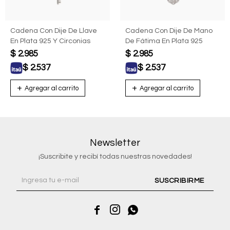
Cadena Con Dije De Llave
Cadena Con Dije De Mano
En Plata 925 Y Circonias
De Fátima En Plata 925
$
2.985
$
2.985
$
2.537
$
2.537
Newsletter
¡Suscribite y recibí todas nuestras novedades!
SUSCRIBIRME


