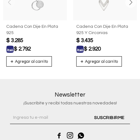
Cadena Con Dije En Plata
Cadena Con Dije En Plata
925
925 Y Circonias
$
3.285
$
3.435
$
2.792
$
2.920
Newsletter
¡Suscribite y recibí todas nuestras novedades!
SUSCRIBIRME


