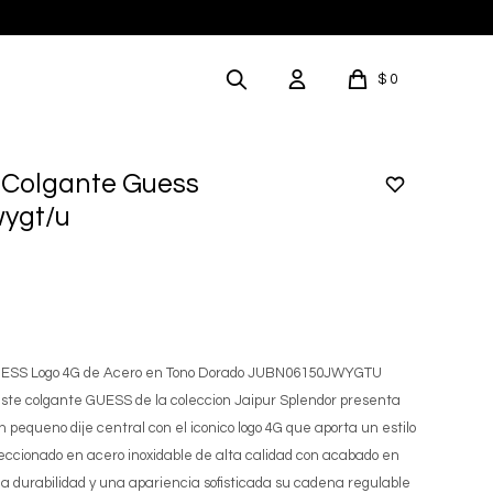
$
0
Colgante Guess
ygt/u
UESS Logo 4G de Acero en Tono Dorado JUBN06150JWYGTU
este colgante GUESS de la coleccion Jaipur Splendor presenta
n pequeno dije central con el iconico logo 4G que aporta un estilo
feccionado en acero inoxidable de alta calidad con acabado en
a durabilidad y una apariencia sofisticada su cadena regulable