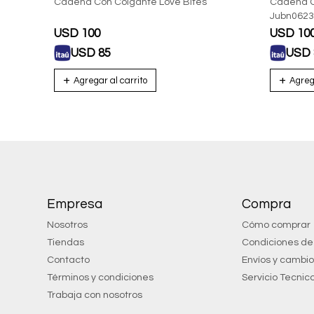
Cadena Con Colgante Love Bites
Cadena C
Jubn0623
USD
100
USD
10
USD
85
USD
Empresa
Compra
Nosotros
Cómo comprar
Tiendas
Condiciones d
Contacto
Envíos y cambi
Términos y condiciones
Servicio Tecnic
Trabaja con nosotros