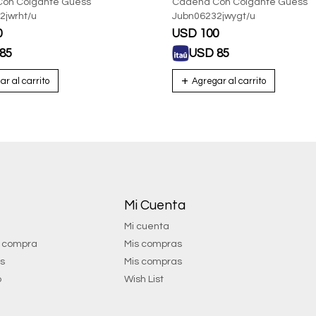
on Colgante Guess
Cadena Con Colgante Guess
2jwrht/u
Jubn06232jwygt/u
0
USD
100
85
USD
85
Mi Cuenta
Mi cuenta
e compra
Mis compras
os
Mis compras
o
Wish List