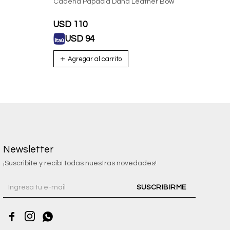
Cadena Pdpaola Dana Leather Bow
Cade
USD
110
USD
USD
94
U
Newsletter
¡Suscribite y recibí todas nuestras novedades!
SUSCRIBIRME


