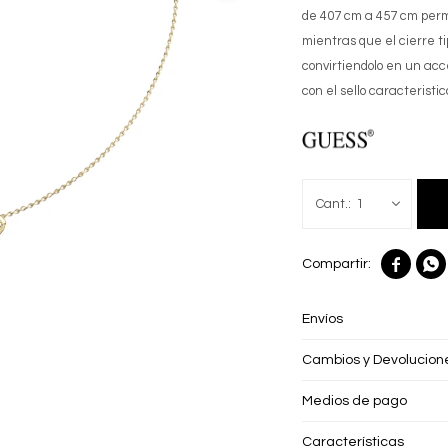
de 407 cm a 457 cm perm
mientras que el cierre t
convirtiendolo en un acc
con el sello caracterist
1


Envíos
Cambios y Devolucion
Medios de pago
Características