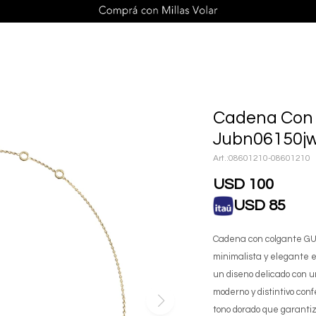
Cadena Con 
Jubn06150jw
08601210-08601210
USD
100
USD
85
Cadena con colgante G
minimalista y elegante 
un diseno delicado con u
moderno y distintivo con
tono dorado que garantiz