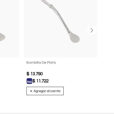
Bombilla De Plata
Bombi
$
13.790
$
18
$
11.722
$