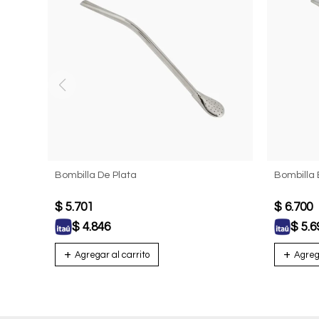
Bombilla De Plata
Bombilla 
$
5.701
$
6.700
$
4.846
$
5.6