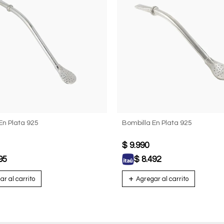
En Plata 925
Bombilla En Plata 925
$
9.990
95
$
8.492