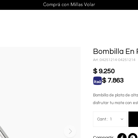
Bombilla En 
04251214-04251214
$
9.250
$
7.863
Bombilla de plata de alt
disfrutar tu mate con es
1

