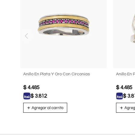
Anillo En Plata Y Oro Con Circonias
Anillo En 
$
4.485
$
4.485
$
3.812
$
3.8