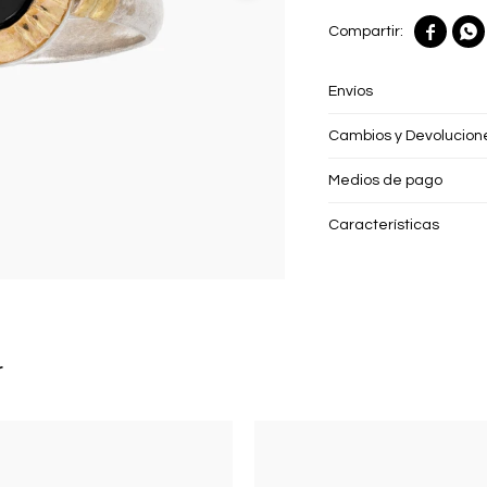


Envíos
Cambios y Devolucion
Medios de pago
Características
r