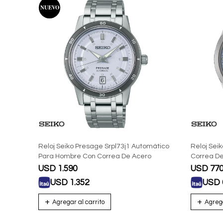
Reloj Seiko Presage Srpl73j1 Automático
Reloj Sei
Para Hombre Con Correa De Acero
Correa D
USD
1.590
USD
77
USD
1.352
USD