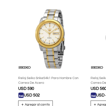
Reloj Seiko Snke54k1 Para Hombre Con
Reloj Sei
Correa De Acero
Correa D
USD
590
USD
56
USD
502
USD