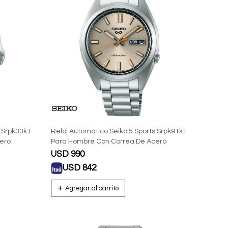
s Srpk33k1
Reloj Automático Seiko 5 Sports Srpk91k1
ero
Para Hombre Con Correa De Acero
USD
990
USD
842