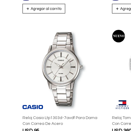
Reloj Casio Ltp1303d-7avdf Para Dama
Reloj Tom
Con Correa De Acero
Con Corr
USD
95
USD
36