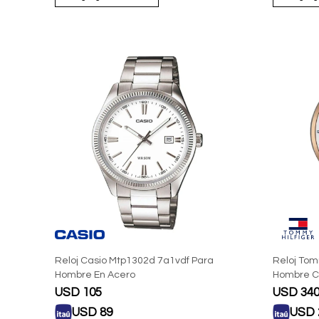
Reloj Casio Mtp1302d 7a1vdf Para
Reloj Tom
Hombre En Acero
Hombre C
USD
105
USD
34
USD
89
USD