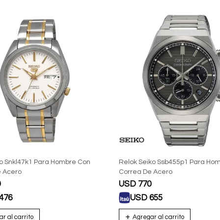
ko Snkl47k1 Para Hombre Con
Relok Seiko Ssb455p1 Para Ho
e Acero
Correa De Acero
0
USD
770
476
USD
655