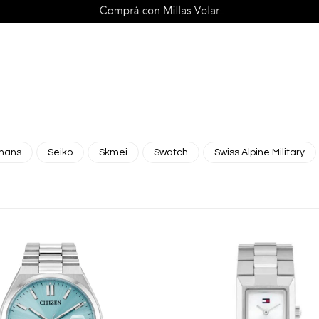
mans
Seiko
Skmei
Swatch
Swiss Alpine Military