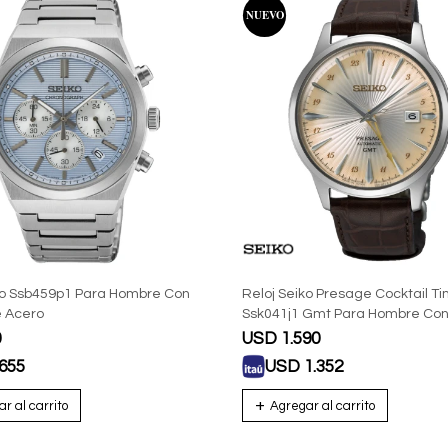
ko Ssb459p1 Para Hombre Con
Reloj Seiko Presage Cocktail T
e Acero
Ssk041j1 Gmt Para Hombre Con
De Cuero
0
USD
1.590
655
USD
1.352