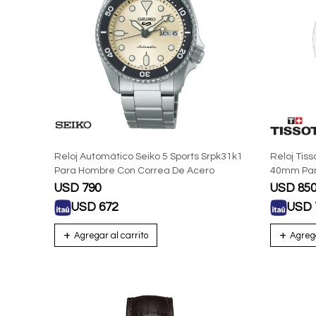
Reloj Automático Seiko 5 Sports Srpk31k1
Reloj Tis
Para Hombre Con Correa De Acero
40mm Pa
USD
790
USD
85
USD
672
USD