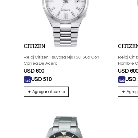
Reloj Citizen Tsuyosa Nj0150-56a Con
Reloj Cit
Correa De Acero
Hombre C
USD
600
USD
60
USD
510
USD