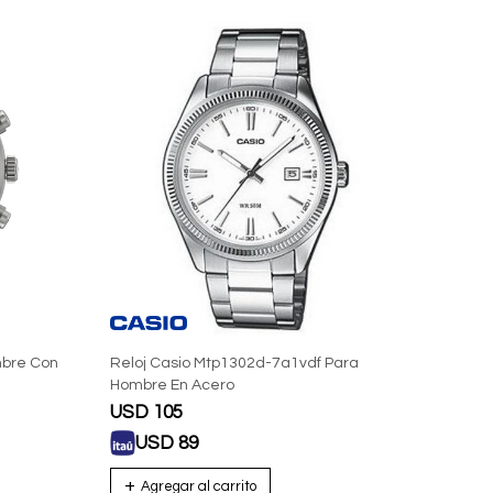
mbre Con
Reloj Casio Mtp1302d-7a1vdf Para
Hombre En Acero
USD
105
USD
89