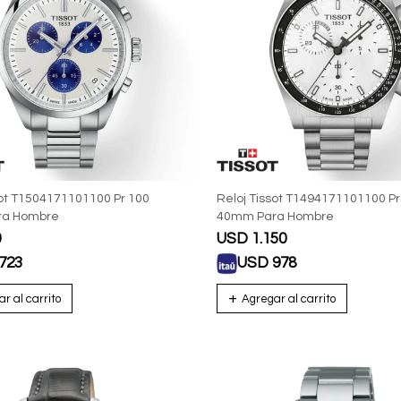
sot T1504171101100 Pr 100
Reloj Tissot T1494171101100 P
ra Hombre
40mm Para Hombre
0
USD
1.150
723
USD
978