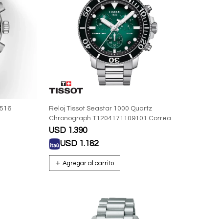
r516
Reloj Tissot Seastar 1000 Quartz
Chronograph T1204171109101 Correa
Acero Para Hombre
USD
1.390
USD
1.182