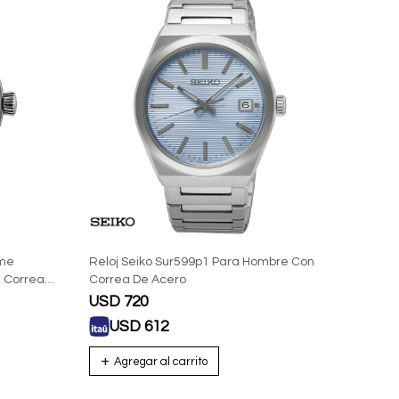
ime
Reloj Seiko Sur599p1 Para Hombre Con
 Correa
Correa De Acero
USD
720
USD
612