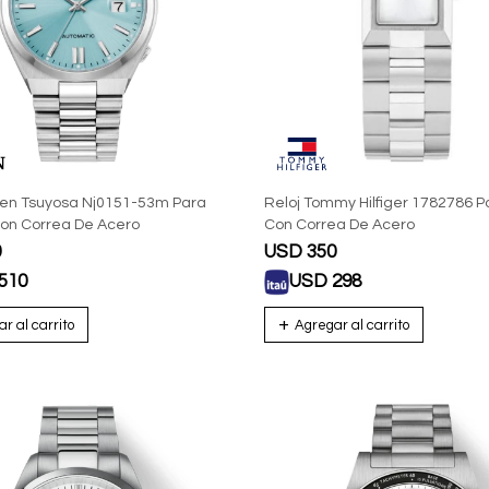
izen Tsuyosa Nj0151-53m Para
Reloj Tommy Hilfiger 1782786 
on Correa De Acero
Con Correa De Acero
0
USD
350
510
USD
298