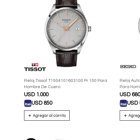
Reloj Tissot T1504101603100 Pr 100 Para
Reloj Aut
Hombre De Cuero
Para Hom
USD
1.000
USD
68
USD
850
USD